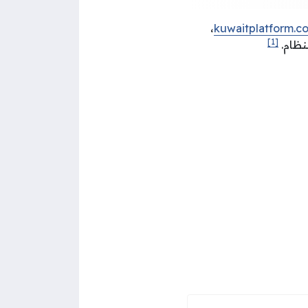
،
kuwaitplatform.c
[1]
نظام.