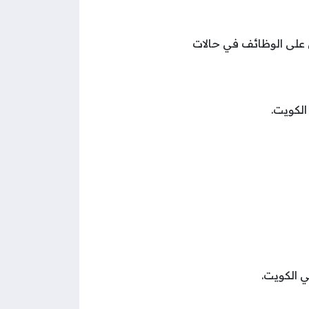
 50 عاماً، علماً أنه يمكن للأفراد فوق سن ال50 الحصول على الوظائف في حالات
الكويت.
 الكويت.