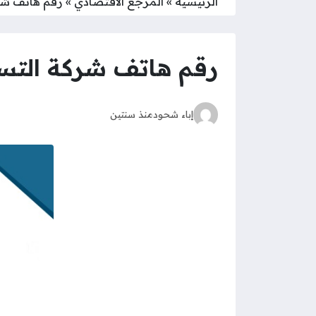
الرئيسية
»
المرجع الاقتصادي
»
رقم هاتف شر
رقم هاتف شركة التس
إباء شحود
منذ سنتين