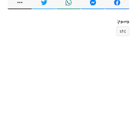
وسوم:
stc