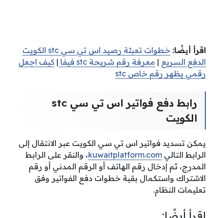
اقرأ أيضًا:
خطوات تعبئة رصيد اس تي سي‎ stc ‎الكويت
الدفع السريع
|
معرفة رقم شريحة stc فيفا
|
كيف اجعل
رقمي يظهر رقم خاص stc
رابط دفع فواتير اس تي سي stc
الكويت
يمكن تسديد فواتير اس تي سي الكويت عبر الانتقال إلى
الرابط التالي
kuwaitplatform.com
،
والنقر على الرابط
المدرج، ثم إدخال رقم الهاتف أو الرقم المدني أو رقم
الاشتراك واستكمال بقية خطوات دفع الفواتير وفق
تعليمات النظام.
اقرأ أيضًا: