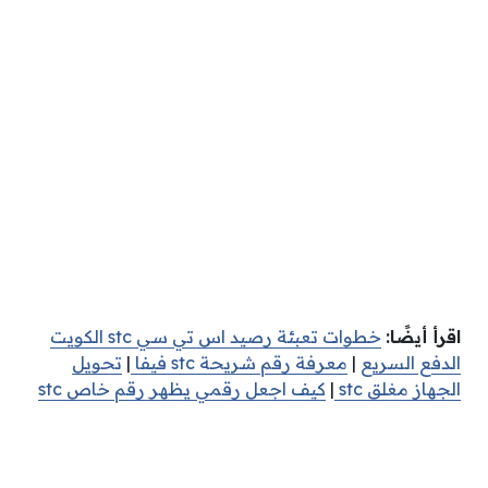
اقرأ أيضًا:
خطوات تعبئة رصيد اس تي سي‎ stc ‎الكويت
الدفع السريع
|
معرفة رقم شريحة stc فيفا
|
تحويل
الجهاز مغلق stc
|
كيف اجعل رقمي يظهر رقم خاص stc