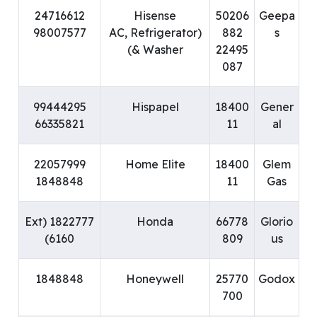
24716612
Hisense
50206
Geepa
98007577
(AC, Refrigerator
882
s
& Washer)
22495
087
99444295
Hispapel
18400
Gener
66335821
11
al
22057999
Home Elite
18400
Glem
1848848
11
Gas
1822777 (Ext
Honda
66778
Glorio
6160)
809
us
1848848
Honeywell
25770
Godox
700