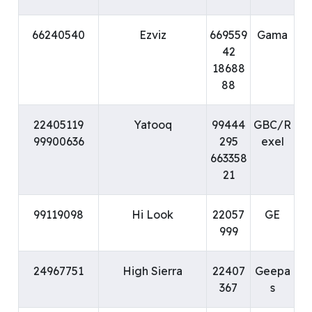
66240540
Ezviz
669559
Gama
42
18688
88
22405119
Yatooq
99444
GBC/R
99900636
295
exel
663358
21
99119098
Hi Look
22057
GE
999
24967751
High Sierra
22407
Geepa
367
s