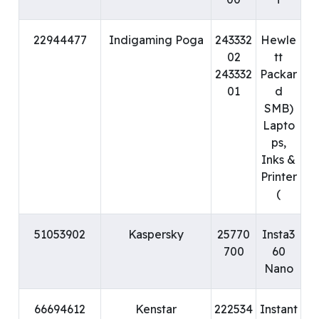
22944477
Indigaming Poga
243332
Hewle
02
tt
243332
Packar
01
d
(SMB
Lapto
ps,
Inks &
Printer
)
51053902
Kaspersky
25770
Insta3
700
60
Nano
66694612
Kenstar
222534
Instant