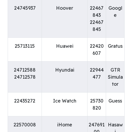
24745937
Hoover
22467
Googl
843
e
22467
845
25713115
Huawei
22420
Gratus
607
24712588
Hyundai
22944
GTR
24712578
477
Simula
tor
22435272
Ice Watch
25730
Guess
820
22570008
iHome
247691
Hasaw
00
i