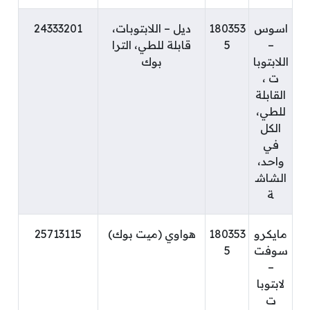
اسوس
180353
ديل – اللابتوبات،
24333201
–
5
قابلة للطي، الترا
اللابتوبا
بوك
ت ،
القابلة
للطي،
الكل
في
واحد،
الشاش
ة
مايكرو
180353
هواوي (ميت بوك)
25713115
سوفت
5
–
لابتوبا
ت