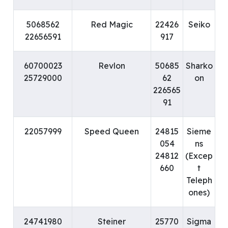
5068562
Red Magic
22426
Seiko
22656591
917
60700023
Revlon
50685
Sharko
25729000
62
on
226565
91
22057999
Speed Queen
24815
Sieme
054
ns
24812
(Excep
660
t
Teleph
ones)
24741980
Steiner
25770
Sigma