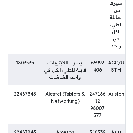
سيرف
س،
القابلة
للطي،
الكل
في
واحد
AGC/U
66992
ايسر – اللابتوبات،
1803535
STM
406
قابلة للطي، الكل في
واحد، الشاشات
22467845
Alcatel (Tablets &
247166
Ariston
Networking)
12
98007
577
22467843
Amazon
510539
Asus