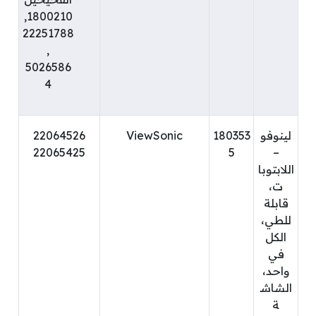
1800210,
22251788
,
5026586
4
لينوفو
180353
ViewSonic
22064526
22065425
5
–
اللابتوبا
ت،
قابلة
للطي،
الكل
في
واحد،
الشاش
ة