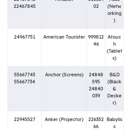
22467845
02
(Netw
orking
)
24967751
American Tourister
999812
Atouc
46
h
(Tablet
s)
55667743
Anchor (Screens)
24848
B&D
55667734
595
(Black
24840
&
039
Decke
r)
22945527
Anker (Projector)
226352
Babylis
66
s