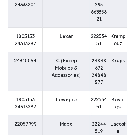
24333201
295
663358
21
1805153
Lexar
222534
Kramp
24313287
51
ouz
24310054
LG (Except
24848
Krups
Mobiles &
672
Accessories)
24848
577
1805153
Lowepro
222534
Kuvin
24313287
51
gs
22057999
Mabe
22244
Lacost
519
e