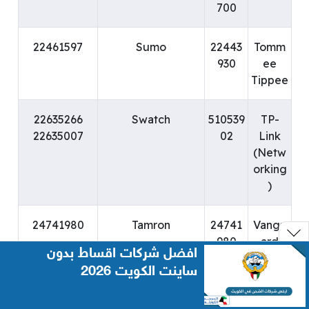
700
22461597
Sumo
22443
Tomm
930
ee
Tippee
22635266
Swatch
510539
TP-
22635007
02
Link
(Netw
orking
)
24741980
Tamron
24741
Vangu
980
ard
افضل شركات اقساط بدون
ساينت الكويت 2026
1807777 (Ext
Tefal
247199
Vefpsa
2104)
10