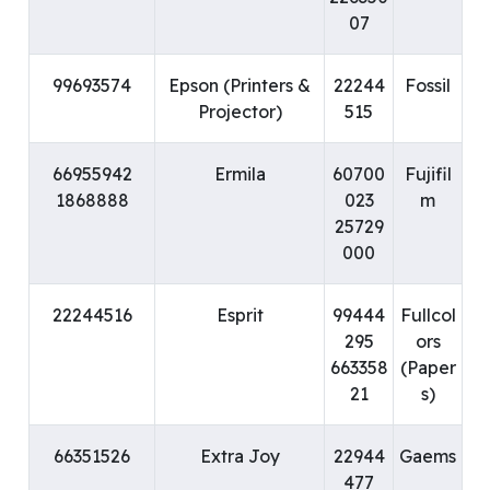
07
99693574
Epson (Printers &
22244
Fossil
Projector)
515
66955942
Ermila
60700
Fujifil
1868888
023
m
25729
000
22244516
Esprit
99444
Fullcol
295
ors
663358
(Paper
21
s)
66351526
Extra Joy
22944
Gaems
477