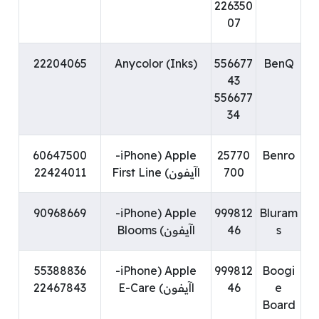
226350
07
22204065
Anycolor (Inks)
556677
BenQ
43
556677
34
60647500
Apple (iPhone-
25770
Benro
700
اآيفون) First Line
22424011
90968669
Apple (iPhone-
999812
Bluram
s
46
اآيفون) Blooms
55388836
Apple (iPhone-
999812
Boogi
e
46
اآيفون) E-Care
22467843
Board