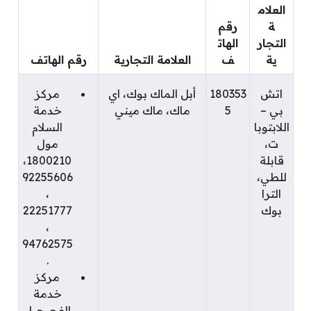
العلام
ة
رقم
التجار
الهات
ية
ف
العلامة التجارية
رقم الهاتف
اتش
180353
أبل الماك بوك، اي
مركز
بي –
5
ماك، ماك ميني
خدمة
اللابتوبا
السلام
ت،
مول
قابلة
1800210،
للطي،
92255606
الترا
،
بوك
22251777
،
94762575
.
مركز
خدمة
الفحيحيل