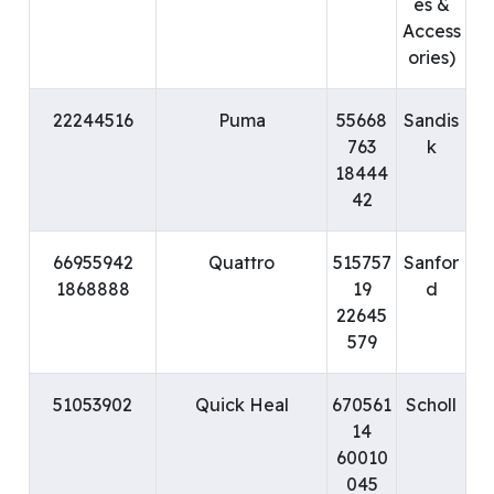
es &
Access
ories)
22244516
Puma
55668
Sandis
763
k
18444
42
66955942
Quattro
515757
Sanfor
1868888
19
d
22645
579
51053902
Quick Heal
670561
Scholl
14
60010
045