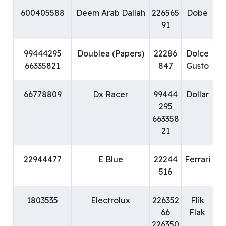
600405588
Deem Arab Dallah
226565
Dobe
91
99444295
Doublea (Papers)
22286
Dolce
66335821
847
Gusto
66778809
Dx Racer
99444
Dollar
295
663358
21
22944477
E Blue
22244
Ferrari
516
1803535
Electrolux
226352
Flik
66
Flak
226350