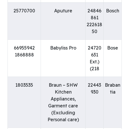
25770700
Aputure
24846
Bosch
861
222618
50
66955942
Babyliss Pro
24720
Bose
1868888
631
(Ext.
218)
1803535
Braun – SHW
22443
Braban
Kitchen
930
tia
Appliances,
Garment care
(Excluding
Personal care)