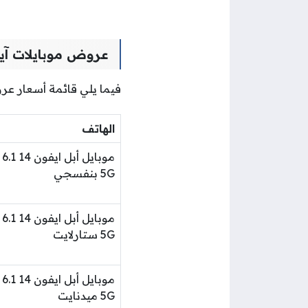
عروض موبايلات آيف
فيما يلي قائمة أسعار عر
الهاتف
5G بنفسجي
5G ستارلايت
5G ميدنايت