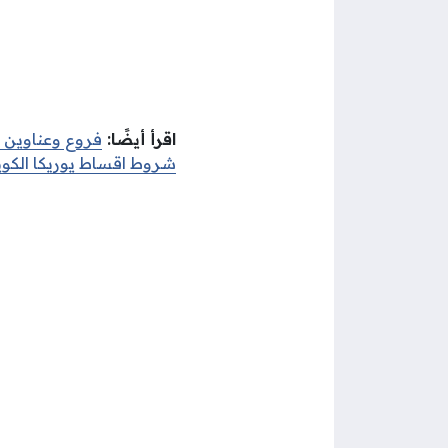
اقرأ أيضًا:
فروع وعناوين 
شروط اقساط يوريكا الكو