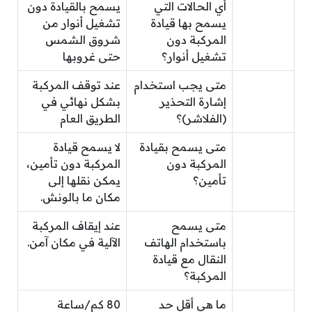
أي الحالات التي
يسمح بالقيادة دون
يسمح بها قيادة
تشغيل أنوار من
المركبة دون
شروق الشمس
تشغيل أنوار؟
حتى غروبها
متى يجب استخدام
عند توقف المركبة
إشارة التحذير
بشكل نهائي في
(الفلاشر)؟
الطريق العام
متى يسمح بقيادة
لا يسمح قيادة
المركبة دون
المركبة دون تأمين،
تأمين؟
يمكن نقلها إلى
مكان ما بالونش.
متى يسمح
عند إيقاف المركبة
باستخدام الهاتف
الآلية في مكان آمن.
النقال مع قيادة
المركبة؟
ما هي أقل حد
80 كم/ساعة