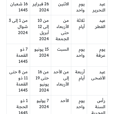
عيد
يوم
الاثنين
26 فبراير
16 شعبان
التحرير
واحد
2024
1445
عيد
ثلاثة
من
من 10
من 1 إلى 3
الفطر
أيام
الأربعاء
إلى 12
شوال
حتى
أبريل
2024
الجمعة
2024
يوم
يوم
السبت
15 يونيو
7 ذو
عرفة
واحد
2024
القعدة
1445
عيد
أربعة
من الأحد
من 16
من 8 حتى
الأضحى
أيام
إلى
حتى 19
11 ذو
الأربعاء
يونيو
القعدة
1445
2024
رأس
يوم
الأحد
7 يوليو
1 ذو
السنة
واحد
2024
الحجة
الهجرية
1445