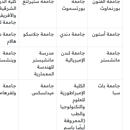
جامعة الفنون
جامعة
جامعة ستيرلنغ
كلية الد
بورنماوث
بورتسموث
الشرقية
والأفريقي
جامعة ل
جامعة أستون
جامعة دندي
جامعة جلاسكو
جامعة ش
هالام
جامعة
جامعة لندن
مدرسة
جامعة
مانشستر
الإمبريالية
مانشيستر
وينشست
للهندسة
المعمارية
جامعة باث
الكلية
جامعة
جامعة
سبا
الإمبراطورية
ميدلسكس
ولفرهام
للعلوم
والتكنولوجيا
والطب
(المعروفة
أيضًا باسم