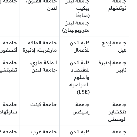
جامعة
جامعة ليدز
جامعة الفنون،
جامعة بر
نوتنغهام
بيكيت
لندن
(سابقًا
جامعة ليدز
متروبوليتان)
جامعة إيدج
كلية لندن
جامعة الملكة
جامعة
هيل
للأعمال
مارغريت، إدنبرة
أكسفورد
جامعة إدنبرة
كلية لندن
الملكة ماري،
جامعة
نابير
للاقتصاد
جامعة لندن
تشيتشي
والعلوم
السياسية
(LSE)
جامعة
جامعة
جامعة كينت
جامعة
لانكشاير
إسيكس
ساوثهام
الوسطى
جامعة
كلية لندن
جامعة غرب
جامعة 