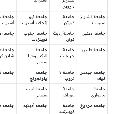
تشارلز
أستراليا
داروين
جامعة تشارلز
جامعة
جامعة نيو
جامعة ج
ستورت
كيرتن
إنجلاند أستراليا
أستراليا
جامعة ديكين
جامعة إديث
جامعة جنوب
جامعة ت
كوان
كوينزلاند
جامعة فلندرز
جامعة
جامعة
جامعة 
جريفيث
التكنولوجيا
شاين ك
سيدني
جامعة جيمس
جامعة لا
جامعة
جامعة في
كوك
تروب
ولونجونج
جامعة
جامعة
جامعة غرب
ماكواري
موناش
سيدني
جامعة مردوخ
جامعة
جامعة أديلايد
جامعة م
كوينزلاند