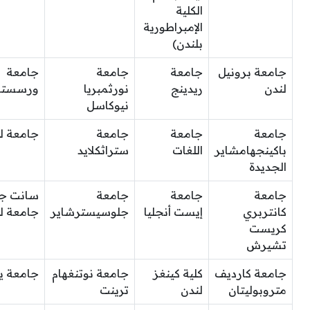
الكلية
الإمبراطورية
بلندن)
جامعة برونيل
جامعة
جامعة
جامعة
لندن
ريدينج
نورثمبريا
ورسستر
نيوكاسل
جامعة
جامعة
جامعة
جامعة ل
باكينجهامشاير
اللغات
ستراثكلايد
الجديدة
جامعة
جامعة
جامعة
سانت جو
كانتربري
إيست أنجليا
جلوسيسترشاير
جامعة ل
كريست
تشيرش
جامعة كارديف
كلية كينغز
جامعة نوتنغهام
جامعة ي
متروبوليتان
لندن
ترينت