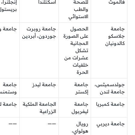
فالموث
للصحة
اسكتلندا
إنجلترا،
والطب
بريستول
الاستوائي
جامعة
الحصول
جامعة روبرت
جامعة و
جلاسكو
على الصورة
جوردون، أبردين
كالدونيان
المجانية
تشكل
عشرات من
خلفيات
الحرة
جولدسميثس،
جامعة
جامعة ليدز
جامعة
جامعة لندن
إكستر
وستمنس
جامعة كمبريا
جامعة
الجامعة الملكية
جامعة ل
ليفربول
الزراعية
جامعة ديربي
رويال
——
——
هولواي،