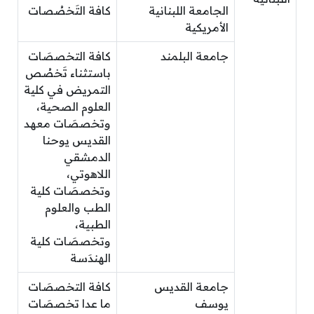
الجامعة اللبنانية
كافة التَخصُصات
الأمريكية
جامعة البلمند
كافة التخصصَات
باستثناء تَخصُص
التمريض في كلية
العلوم الصحية،
وتخصصَات معهد
القديس يوحنا
الدمشقي
اللاهوتي،
وتخصصَات كلية
الطب والعلوم
الطبية،
وتخصصَات كلية
الهندَسة
جامعة القديس
كافة التخصصَات
يوسف
ما عدا تخصصَات