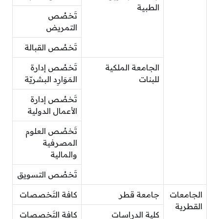
الطبية
تَخصُص
التمريض
تَخصُص القبالة
الجامعة الملكية
تَخصُص إدارة
للبنات
المَوَارِد البشريّة
تَخصُص إدارة
الأعمال الدولية
تَخصُص العلوم
المصرفية
والمالية
تَخصُص التسويق
الجامعات
جامعة قطر
كافة التَخصصات
القطرية
كلية الدراسات
كافة التَخصصات