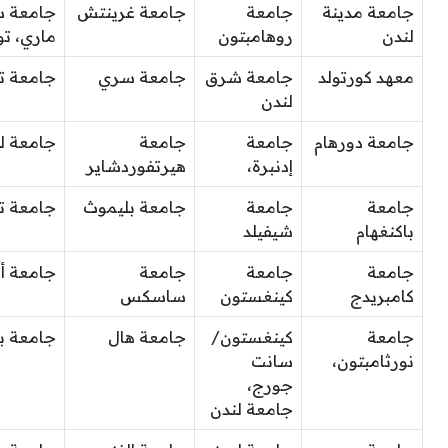
جامعة مدينة
جامعة
جامعة غرينتش
جامعة س
لندن
روهامبتون
ماري، تو
معهد كورتولد
جامعة شرق
جامعة سري
جامعة ت
لندن
جامعة دورهام
جامعة
جامعة
جامعة ل
إدنبرة،
هيرتفوردشاير
جامعة
جامعة
جامعة بليموث
جامعة ت
باكنغهام
شيفيلد
جامعة
جامعة
جامعة
جامعة أ
كامبريدج
كينغستون
ساسكس
جامعة
كينغستون/
جامعة هال
جامعة ب
نورثامبتون،
سانت
جورج،
جامعة لندن