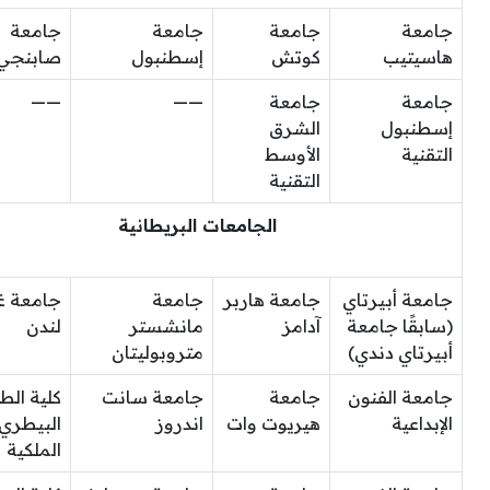
جامعة
جامعة
جامعة
جامعة
هاسيتيب
كوتش
إسطنبول
صابنجي
جامعة
جامعة
——
——
إسطنبول
الشرق
التقنية
الأوسط
التقنية
الجامعات البريطانية
جامعة أبيرتاي
جامعة هاربر
جامعة
جامعة 
(سابقًا جامعة
آدامز
مانشستر
لندن
أبيرتاي دندي)
متروبوليتان
جامعة الفنون
جامعة
جامعة سانت
كلية ال
الإبداعية
هيريوت وات
اندروز
البيطري
الملكية