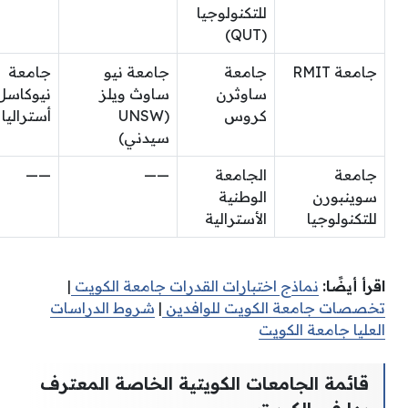
للتكنولوجيا
(QUT)
جامعة RMIT
جامعة
جامعة نيو
جامعة
ساوثرن
ساوث ويلز
نيوكاسل
كروس
(UNSW
أستراليا (UON
سيدني)
جامعة
الجامعة
——
——
سوينبورن
الوطنية
للتكنولوجيا
الأسترالية
اقرأ أيضًا:
نماذج اختبارات القدرات جامعة الكويت
|
تخصصات جامعة الكويت للوافدين
|
شروط الدراسات
العليا جامعة الكويت
قائمة الجامعات الكويتية الخاصة المعترف